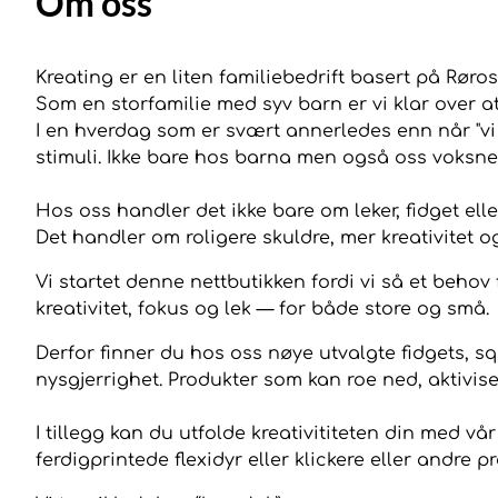
Om oss
Kreating er en liten familiebedrift basert på Røro
Som en storfamilie med syv barn er vi klar over at 
I en hverdag som er svært annerledes enn når "vi v
stimuli. Ikke bare hos barna men også oss voksne
Hos oss handler det ikke bare om leker, fidget eller
Det handler om roligere skuldre, mer kreativitet o
Vi startet denne nettbutikken fordi vi så et behov
kreativitet, fokus og lek — for både store og små.
Derfor finner du hos oss nøye utvalgte fidgets, sq
nysgjerrighet. Produkter som kan roe ned, aktiviser
I tillegg kan du utfolde kreativititeten din med vå
ferdigprintede flexidyr eller klickere eller andre 