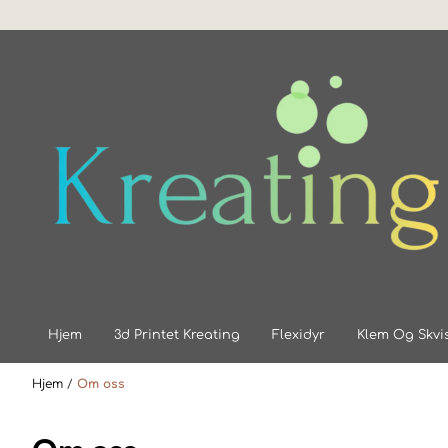
Hopp til innhold
Hjem
3d Printet Kreating
Flexidyr
Klem Og Skvi
Hjem
/
Om oss