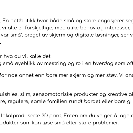
s. En nettbutikk hvor både små og store engasjerer seg 
vi alle er forskjellige, med ulike behov og interesser.
ar små", preget av skjerm og digitale løsninger, ser vi
.
 hva du vil kalle det.
g små øyeblikk av mestring og ro i en hverdag som ofte 
 for noe annet enn bare mer skjerm og mer støy. Vi øns
uishies, slim, sensomotoriske produkter og kreative ak
e, regulere, samle familien rundt bordet eller bare gi 
r lokalproduserte 3D print. Enten om du velger å lage d
produkter som kan løse små eller store problemer.