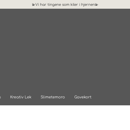
💫Vi har tingene som kiler i hjernen💫
s
Kreativ Lek
Slimetemoro
Gavekort