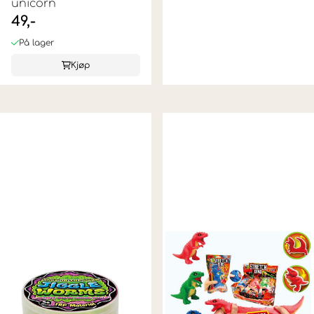
unicorn
49,-
På lager
Kjøp