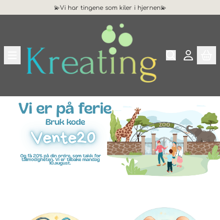
💫Vi har tingene som kiler i hjernen💫
Hopp til innhold