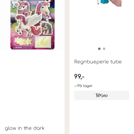
Regnbueperle tube
99,-
På lager
Kjøp
glow in the dark