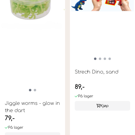
Strech Dino, sand
89,-
På lager
Jiggle worms - glow in
Kjøp
the dart
79,-
På lager