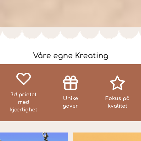
Våre egne Kreating
3d printet
Unike
Fokus på
med
gaver
kvalitet
kjærlighet