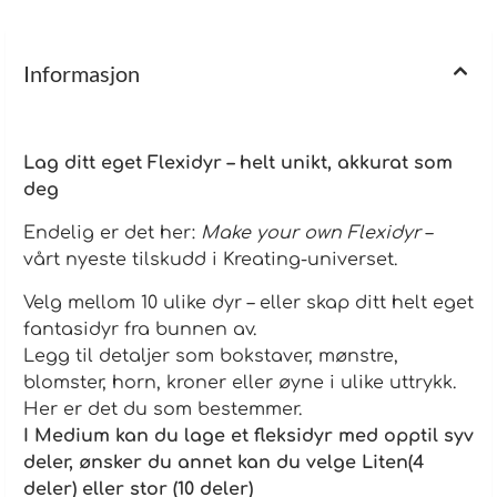
virkedager avhengig av ordrepågang Perfekt til:
Dekorasjon på sekken, veska, penalet. Personlig og unik
gave "fikle leke" Rollelek Produktet inneholder ingen
små deler, men vi vil anbefale en nedre alder på fire år.
Informasjon
Lag ditt eget Flexidyr – helt unikt, akkurat som
deg
Endelig er det her:
Make your own Flexidyr
–
vårt nyeste tilskudd i Kreating-universet.
Velg mellom 10 ulike dyr – eller skap ditt helt eget
fantasidyr fra bunnen av.
Legg til detaljer som bokstaver, mønstre,
blomster, horn, kroner eller øyne i ulike uttrykk.
Her er det du som bestemmer.
I Medium kan du lage et fleksidyr med opptil syv
deler, ønsker du annet kan du velge Liten(4
deler) eller stor (10 deler)