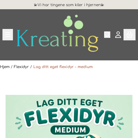
💫Vi har tingene som kiler i hjernen💫
Hopp til innhold
Hjem
/
Flexidyr
/
Lag ditt eget flexidyr - medium