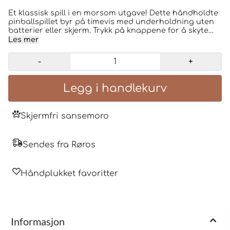
Et klassisk spill i en morsom utgave! Dette håndholdte
pinballspillet byr på timevis med underholdning uten
batterier eller skjerm. Trykk på knappene for å skyte
kulene opp og prøv å treffe alle målene på brettet. Det
Les mer
fargerike undervannstemaet med fisker, hai og
blekksprut gjør spillet ekstra spennende, samtidig som
-
+
det trener koordinasjon, konsentrasjon og finmotorikk
gjennom lek. Perfekt å ta med på biltur, ferie,
restaurantbesøk eller som en morsom aktivitet
hjemme Alder: 3+ mål: 27*22 com
Skjermfri sansemoro
Sendes fra Røros
Håndplukket favoritter
Informasjon