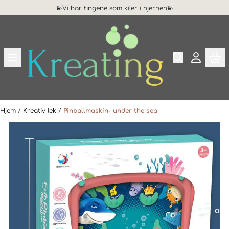
💫Vi har tingene som kiler i hjernen💫
Hopp til innhold
Hjem
/
Kreativ lek
/
Pinballmaskin- under the sea