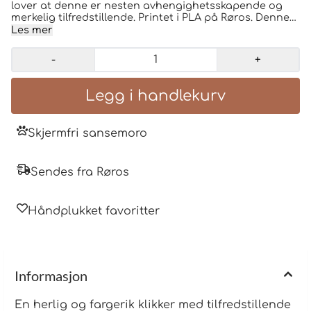
lover at denne er nesten avhengighetsskapende og
merkelig tilfredstillende. Printet i PLA på Røros. Denne
søte skilpadden kan enkelt henges på sekken, penalet
Les mer
eller kanskje i bukselinningen og klikkes på når man
har lyst og lov. en stk pr ordre strl 4,5*3,5 cm
-
+
Skjermfri sansemoro
Sendes fra Røros
Håndplukket favoritter
Informasjon
En herlig og fargerik klikker med tilfredstillende