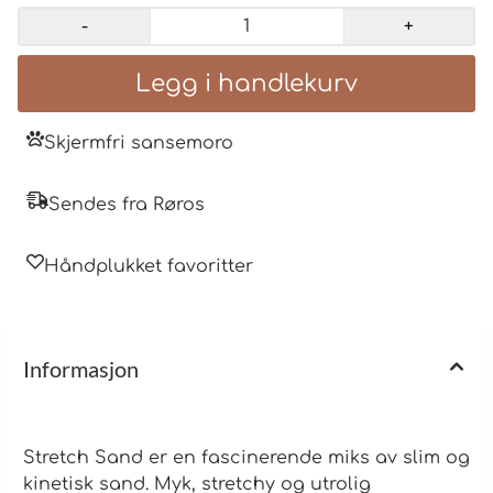
Perfekt å kna, strekke og forme -Sansestimulerende og
-
+
beroligende lek -Skjermfri aktivitet barna stadig
vender tilbake til Anbefalt alder 3+ kommer i assorterte
farger Boksstrl 9 x 3,5 cm.
Skjermfri sansemoro
Sendes fra Røros
Håndplukket favoritter
Informasjon
Stretch Sand er en fascinerende miks av slim og
kinetisk sand. Myk, stretchy og utrolig