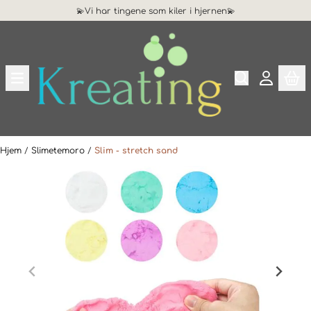
💫Vi har tingene som kiler i hjernen💫
Hopp til innhold
Hjem
/
Slimetemoro
/
Slim - stretch sand