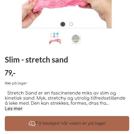
Slim - stretch sand
79,-
Ikke på lager
Stretch Sand er en fascinerende miks av slim og
kinetisk sand. Myk, stretchy og utrolig tilfredsstillende
å leke med. Den kan strekkes, formes, dras fra
hverandre og knas igjen og igjen, uten at leken blir
Les mer
kjedelig. Den unike teksturen gjør Stretch Sand ekstra
spennende for barn som elsker sansestimulerende lek
og kreative materialer de kan utforske med hendene.
Få beskjed når varen er på lager
Vi liker sand slim fordi den er: -Myk, stretchy og
formbar -Kombinerer følelsen av slim og kinetisk sand -