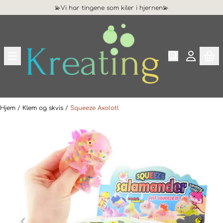
💫Vi har tingene som kiler i hjernen💫
Hopp til innhold
Hjem
/
Klem og skvis
/
Squeeze Axolotl