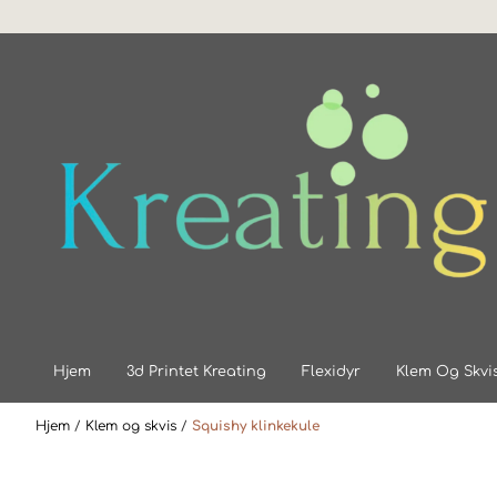
Hopp til innhold
Hjem
3d Printet Kreating
Flexidyr
Klem Og Skvi
Hjem
/
Klem og skvis
/
Squishy klinkekule