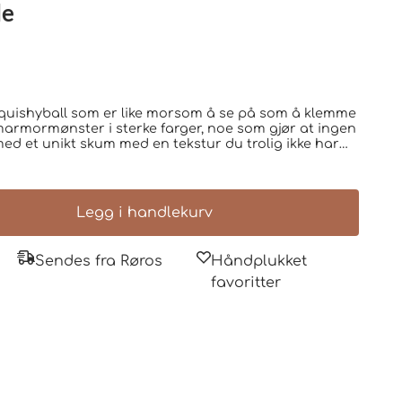
le
 marmormønster i sterke farger, noe som gjør at ingen
t med et unikt skum med en tekstur du trolig ikke har
 den gir en helt ny opplevelse. Den unike
quishy Ball perfekt for deg som liker sanseleker,
oe tilfredsstillende å klemme på. Den store størrelsen
tra god klemmeopplevelse. Enten du bruker
Legg i handlekurv
all, en sansestimulerende leke eller som en morsom
ormønster – hver
Sendes fra Røros
Håndplukket
ller premie -
 elsker fidgets Merk: Selges enkeltvis.
favoritter
ilfeldig med mindre annet er oppgitt.
il variere.