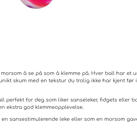
ke morsom å se på som å klemme på. Hver ball har et 
t unikt skum med en tekstur du trolig ikke har kjent før 
 perfekt for deg som liker sanseleker, fidgets eller b
 en ekstra god klemmeopplevelse.
en sansestimulerende leke eller som en morsom gave, b