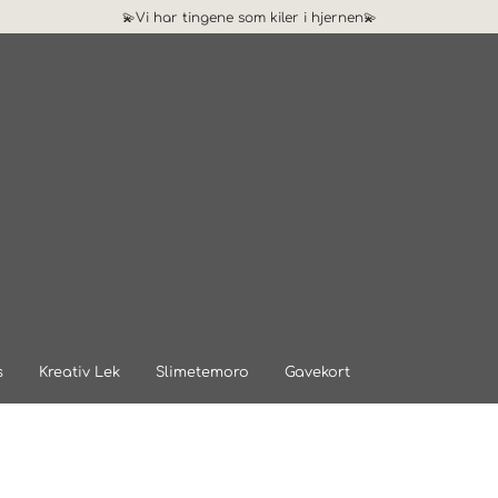
💫Vi har tingene som kiler i hjernen💫
s
Kreativ Lek
Slimetemoro
Gavekort