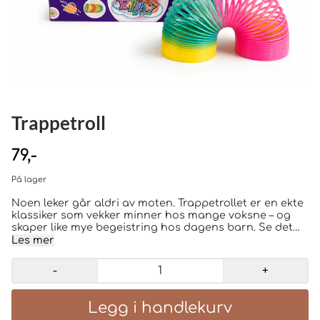
Trappetroll
79,-
På lager
Noen leker går aldri av moten. Trappetrollet er en ekte
klassiker som vekker minner hos mange voksne – og
skaper like mye begeistring hos dagens barn. Se det
"gå" ned trappa, la det vandre fra hånd til hånd, strekk
Les mer
det, snurr det eller bare nyt den hypnotiserende
bevegelsen. Med sine spreke regnbuefarger og ikoniske
-
+
design er dette en leke som har underholdt
generasjoner. Like morsomt i dag som da mange av
oss fikk vårt første trappetroll.