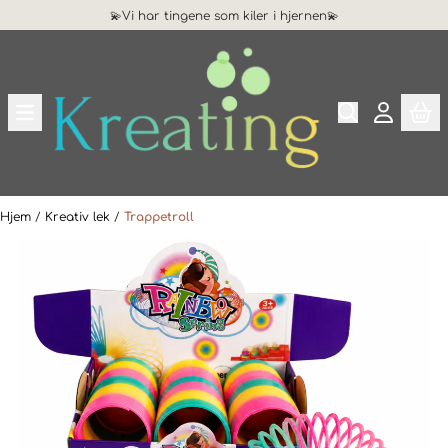
💫Vi har tingene som kiler i hjernen💫
Hopp til innhold
Hjem
/
Kreativ lek
/
Trappetroll